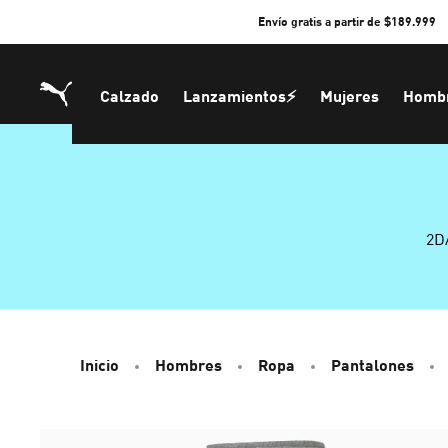
Skip
Envío gratis a partir de $189.999
to
Content
Calzado
Lanzamientos⚡
Mujeres
Homb
2D
Inicio
Hombres
Ropa
Pantalones