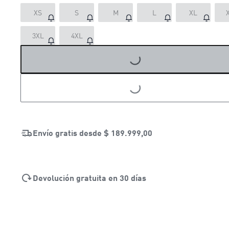
XS
S
M
L
XL
LOADING...
3XL
4XL
LOADING...
Envío gratis desde
$ 189.999,00
Devolución gratuita en 30 días