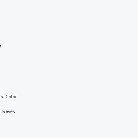
n
De Color
l Revés