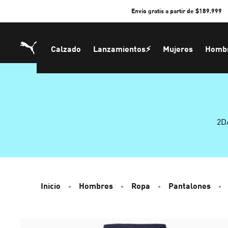
Skip
Envío gratis a partir de $189.999
to
Content
Calzado
Lanzamientos⚡
Mujeres
Homb
2D
Inicio
Hombres
Ropa
Pantalones