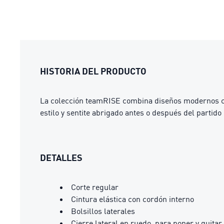
HISTORIA DEL PRODUCTO
La colección teamRISE combina diseños modernos con 
estilo y sentite abrigado antes o después del partid
DETALLES
Corte regular
Cintura elástica con cordón interno
Bolsillos laterales
Cierre lateral en ruedo, para poner y quitar