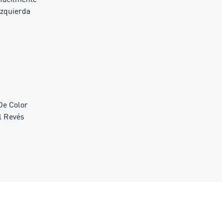
izquierda
De Color
l Revés