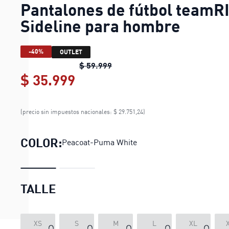
Pantalones de fútbol teamR
Sideline para hombre
-40%
OUTLET
Pantalones de fútbol teamRISE
$ 59.999
$ 35.999
Pantalones de fútbol teamR
(precio sin impuestos nacionales: $ 29.751,24)
COLOR:
Peacoat-Puma White
TALLE
XS
S
M
L
XL