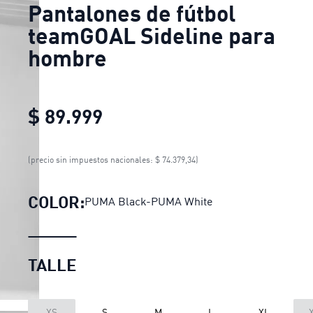
Pantalones de fútbol
teamGOAL Sideline para
hombre
$ 89.999
Pantalones de fútbol team
(precio sin impuestos nacionales: $ 74.379,34)
COLOR:
PUMA Black-PUMA White
TALLE
XS
S
M
L
XL