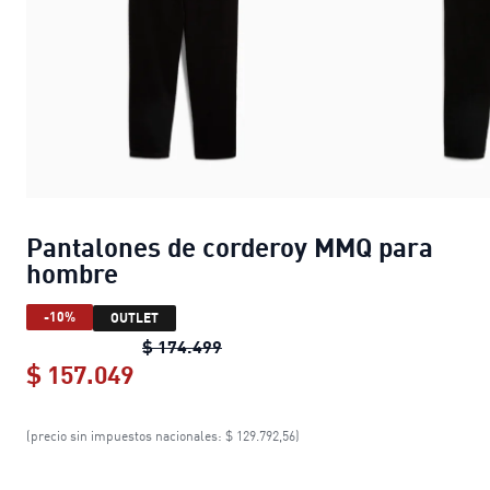
Pantalones de corderoy MMQ para
hombre
-10%
OUTLET
Pantalones de corderoy MMQ pa
$ 174.499
$ 157.049
Pantalones de corderoy MMQ para 
(precio sin impuestos nacionales: $ 129.792,56)