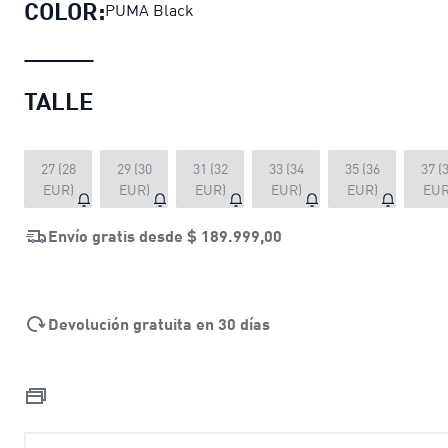
COLOR:
PUMA Black
TALLE
27 (28
29 (30
31 (32
33 (34
35 (36
37 (
EUR)
EUR)
EUR)
EUR)
EUR)
EUR
Envío gratis desde
$ 189.999,00
Devolución gratuita en 30 días