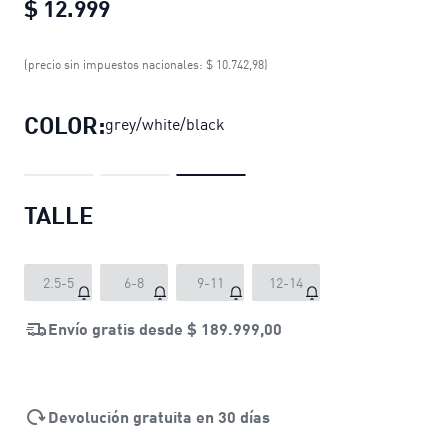
$ 12.999
Pack de 3 Medias tobilleras lisas un
(precio sin impuestos nacionales: $ 10.742,98)
COLOR:
grey/white/black
TALLE
2.5-5
6-8
9-11
12-14
Envío gratis desde
$ 189.999,00
Devolución gratuita en 30 días