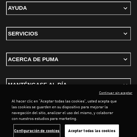
AYUDA
SERVICIOS
ACERCA DE PUMA
MANTÉNGASE AL DÍA
Continuar sin aceptar
Al hacer clic en “Aceptar todas las cookies”, usted acepta que
las cookies se guarden en su dispositivo para mejorar la
navegación del sitio, analizar el uso del mismo, y colaborar
con nuestros estudios para marketing.
Términos y Condiciones
Política de privacidad
Configurar cookies
Configuración de cookies
Aceptar todas las cookies
©
PUMA, 2026. Todos los derechos reservados