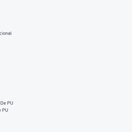
cional
o De PU
e PU