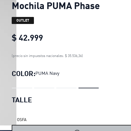
Mochila PUMA Phase
OUTLET
$ 42.999
Mochila PUMA Phase
curren
(precio sin impuestos nacionales: $ 35.536,36)
COLOR:
PUMA Navy
TALLE
LOADING...
OSFA