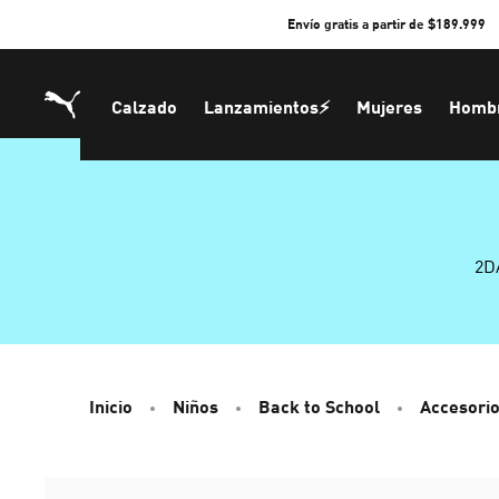
Skip
Envío gratis a partir de $189.999
to
Content
Calzado
Lanzamientos⚡
Mujeres
Homb
2D
Inicio
Niños
Back to School
Accesori