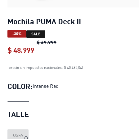
Mochila PUMA Deck II
-30%
SALE
Mochila PUMA Deck II
original price
$ 69.999
$ 48.999
Mochila PUMA Deck II
current price $
(precio sin impuestos nacionales: $ 40.495,04)
COLOR:
Intense Red
TALLE
OSFA