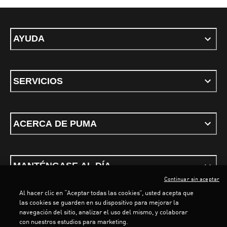
AYUDA
SERVICIOS
ACERCA DE PUMA
MANTÉNGASE AL DÍA
Continuar sin aceptar
Al hacer clic en “Aceptar todas las cookies”, usted acepta que
las cookies se guarden en su dispositivo para mejorar la
LOADING...
LOADING...
navegación del sitio, analizar el uso del mismo, y colaborar
con nuestros estudios para marketing.
Términos y Condiciones
Política de privacidad
Configurar cookies