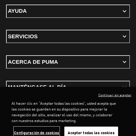
AYUDA
SERVICIOS
ACERCA DE PUMA
MANTÉNGASE AL DÍA
Continuar sin aceptar
Al hacer clic en “Aceptar todas las cookies”, usted acepta que
las cookies se guarden en su dispositivo para mejorar la
LOADING...
LOADING...
navegación del sitio, analizar el uso del mismo, y colaborar
con nuestros estudios para marketing.
Términos y Condiciones
Política de privacidad
Configurar cookies
Configuración de cookies
Aceptar todas las cookies
©
PUMA, 2026. Todos los derechos reservados