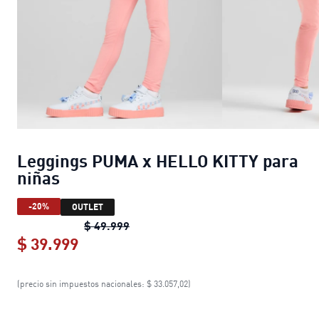
Leggings PUMA x HELLO KITTY para
niñas
-20%
OUTLET
Leggings PUMA x HELLO KITTY para 
$ 49.999
$ 39.999
Leggings PUMA x HELLO KITTY para 
(precio sin impuestos nacionales: $ 33.057,02)