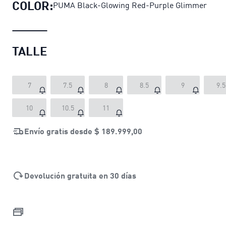
COLOR:
PUMA Black-Glowing Red-Purple Glimmer
TALLE
7
7.5
8
8.5
9
9.5
10
10.5
11
Envío gratis desde
$ 189.999,00
Devolución gratuita en 30 días