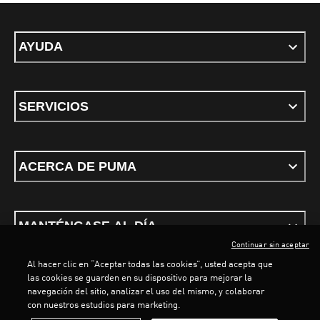
AYUDA
SERVICIOS
ACERCA DE PUMA
MANTÉNGASE AL DÍA
Continuar sin aceptar
Al hacer clic en “Aceptar todas las cookies”, usted acepta que
las cookies se guarden en su dispositivo para mejorar la
navegación del sitio, analizar el uso del mismo, y colaborar
LOADING...
LO
con nuestros estudios para marketing.
Términos y Condiciones
Política de privacidad
Configurar cookies