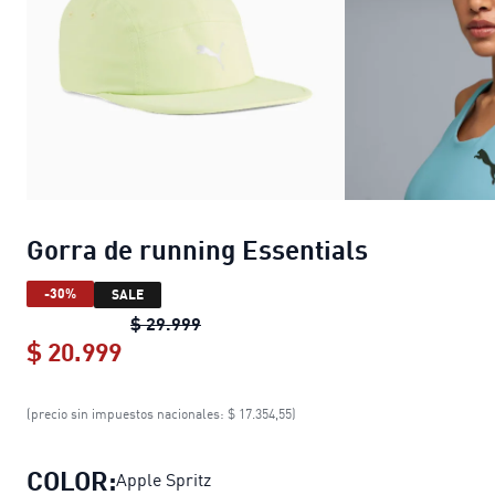
Gorra de running Essentials
-30%
SALE
Gorra de running Essentials
original
$ 29.999
$ 20.999
Gorra de running Essentials
current p
(precio sin impuestos nacionales: $ 17.354,55)
COLOR:
Apple Spritz