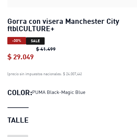
Gorra con visera Manchester City
ftblCULTURE+
-30%
SALE
Gorra con visera Manchester City f
$ 41.499
$ 29.049
Gorra con visera Manchester City f
(precio sin impuestos nacionales: $ 24.007,44)
COLOR:
PUMA Black-Magic Blue
TALLE