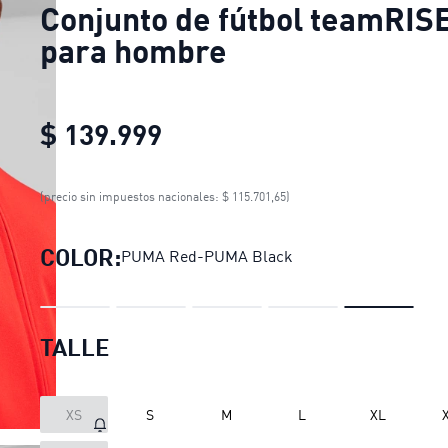
Conjunto de fútbol teamRIS
para hombre
$ 139.999
Conjunto de fútbol teamR
(precio sin impuestos nacionales: $ 115.701,65)
COLOR:
PUMA Red-PUMA Black
TALLE
XS
S
M
L
XL