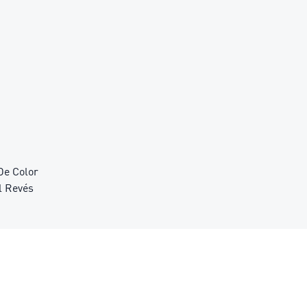
De Color
l Revés