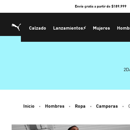
Skip
Envío gratis a partir de $189.999
to
Content
Calzado
Lanzamientos⚡
Mujeres
Homb
2D
Inicio
Hombres
Ropa
Camperas