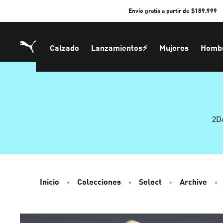
Skip
Envío gratis a partir de $189.999
to
Content
Calzado
Lanzamientos⚡
Mujeres
Homb
2D
Inicio
Colecciones
Select
Archive