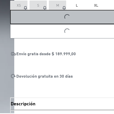
XS
S
M
L
XL
LOADING...
LOADING...
Envío gratis desde
$ 189.999,00
Devolución gratuita en 30 días
Descripción