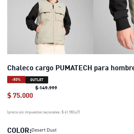
Chaleco cargo PUMATECH para hombr
-50%
OUTLET
Chaleco cargo PUMATECH para ho
$ 149.999
$ 75.000
Chaleco cargo PUMATECH para homb
(precio sin impuestos nacionales: $ 61.983,47)
COLOR:
Desert Dust