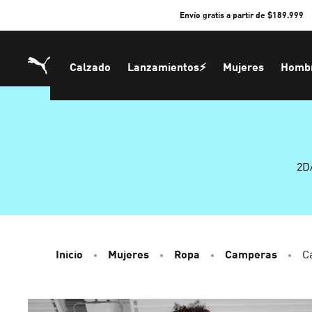
Skip
Envío gratis a partir de $189.999
to
Content
Calzado
Lanzamientos⚡
Mujeres
Homb
2D
Inicio
Mujeres
Ropa
Camperas
C