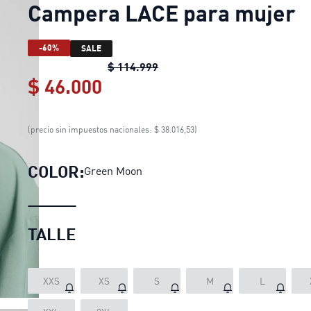
Campera LACE para mujer
-60%
SALE
Campera LACE para mujer
ori
$ 114.999
$ 46.000
Campera LACE para mujer
(precio sin impuestos nacionales: $ 38.016,53)
COLOR:
Green Moon
TALLE
XXS
XS
S
M
L