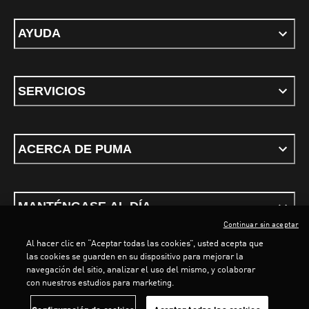
AYUDA
SERVICIOS
ACERCA DE PUMA
MANTÉNGASE AL DÍA
Continuar sin aceptar
Al hacer clic en “Aceptar todas las cookies”, usted acepta que
las cookies se guarden en su dispositivo para mejorar la
navegación del sitio, analizar el uso del mismo, y colaborar
con nuestros estudios para marketing.
Términos y Condiciones
Política de privacidad
Configurar cookies