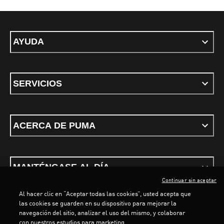
AYUDA
SERVICIOS
ACERCA DE PUMA
MANTÉNGASE AL DÍA
Continuar sin aceptar
Al hacer clic en “Aceptar todas las cookies”, usted acepta que
las cookies se guarden en su dispositivo para mejorar la
navegación del sitio, analizar el uso del mismo, y colaborar
con nuestros estudios para marketing.
Términos y Condiciones
Política de privacidad
Configurar cookies