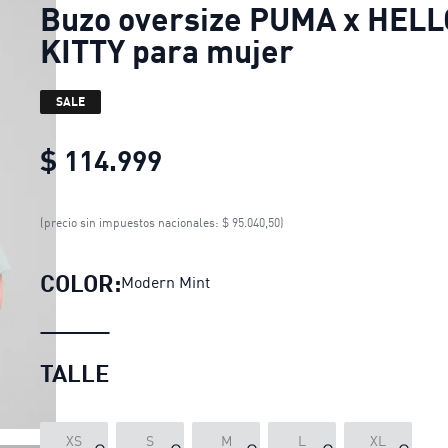
Buzo oversize PUMA x HELL
KITTY para mujer
SALE
$ 114.999
Buzo oversize PUMA x HE
(precio sin impuestos nacionales: $ 95.040,50)
COLOR:
Modern Mint
TALLE
LOADING...
XS
S
M
L
XL