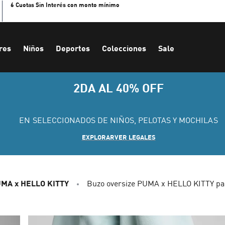
6 Cuotas Sin Interés con monto mínimo
res
Niños
Deportes
Colecciones
Sale
2DA AL 40% OFF
EN SELECCIONADOS DE NIÑOS, PELOTAS Y MOCHILAS
EXPLORAR
VER LEGALES
MA x HELLO KITTY
Buzo oversize PUMA x HELLO KITTY pa