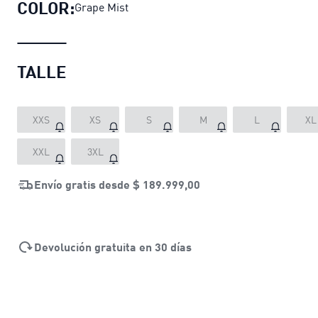
COLOR:
Grape Mist
TALLE
XXS
XS
S
M
L
XL
XXL
3XL
Envío gratis desde
$ 189.999,00
Devolución gratuita en 30 días