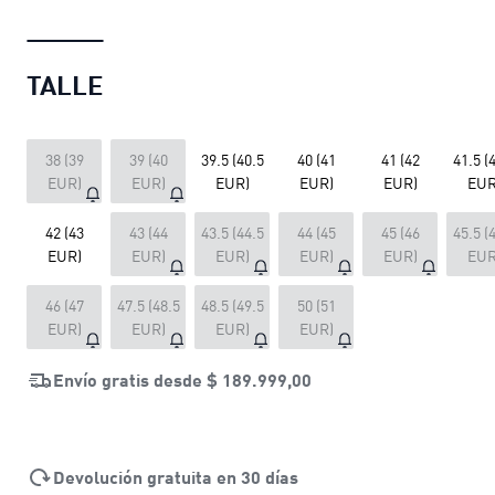
TALLE
38 (39
39 (40
39.5 (40.5
40 (41
41 (42
41.5 (
EUR)
EUR)
EUR)
EUR)
EUR)
EUR
42 (43
43 (44
43.5 (44.5
44 (45
45 (46
45.5 (
EUR)
EUR)
EUR)
EUR)
EUR)
EUR
46 (47
47.5 (48.5
48.5 (49.5
50 (51
EUR)
EUR)
EUR)
EUR)
Envío gratis desde
$ 189.999,00
Devolución gratuita en 30 días