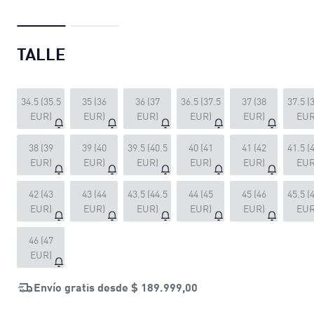
TALLE
34.5 (35.5
35 (36
36 (37
36.5 (37.5
37 (38
37.5 (
EUR)
EUR)
EUR)
EUR)
EUR)
EUR
38 (39
39 (40
39.5 (40.5
40 (41
41 (42
41.5 (
EUR)
EUR)
EUR)
EUR)
EUR)
EUR
42 (43
43 (44
43.5 (44.5
44 (45
45 (46
45.5 (
EUR)
EUR)
EUR)
EUR)
EUR)
EUR
46 (47
EUR)
Envío gratis desde
$ 189.999,00