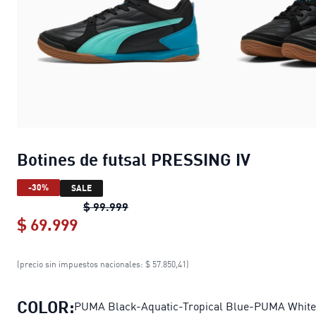
Botines de futsal PRESSING IV
-30%
SALE
Botines de futsal PRESSING IV
origin
$ 99.999
$ 69.999
Botines de futsal PRESSING IV
curren
(precio sin impuestos nacionales: $ 57.850,41)
COLOR:
PUMA Black-Aquatic-Tropical Blue-PUMA White