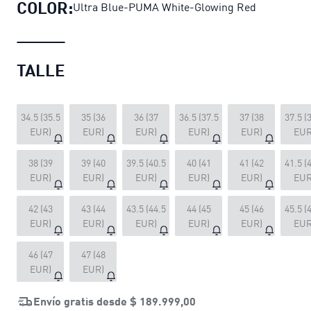
COLOR:
Ultra Blue-PUMA White-Glowing Red
TALLE
34.5 (35.5
35 (36
36 (37
36.5 (37.5
37 (38
37.5 (
EUR)
EUR)
EUR)
EUR)
EUR)
EUR
38 (39
39 (40
39.5 (40.5
40 (41
41 (42
41.5 (
EUR)
EUR)
EUR)
EUR)
EUR)
EUR
42 (43
43 (44
43.5 (44.5
44 (45
45 (46
45.5 (
EUR)
EUR)
EUR)
EUR)
EUR)
EUR
46 (47
47 (48
EUR)
EUR)
Envío gratis desde
$ 189.999,00