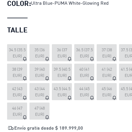
COLOR:
Ultra Blue-PUMA White-Glowing Red
TALLE
34.5 (35.5
35 (36
36 (37
36.5 (37.5
37 (38
37.5 (
EUR)
EUR)
EUR)
EUR)
EUR)
EUR
38 (39
39 (40
39.5 (40.5
40 (41
41 (42
41.5 (
EUR)
EUR)
EUR)
EUR)
EUR)
EUR
42 (43
43 (44
43.5 (44.5
44 (45
45 (46
45.5 (
EUR)
EUR)
EUR)
EUR)
EUR)
EUR
46 (47
47 (48
EUR)
EUR)
Envío gratis desde
$ 189.999,00