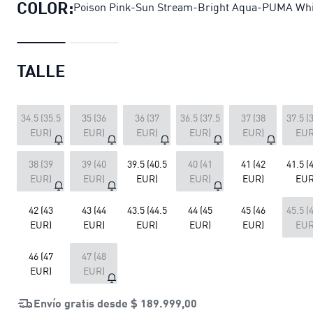
COLOR:
Poison Pink-Sun Stream-Bright Aqua-PUMA Whi
TALLE
34.5 (35.5
35 (36
36 (37
36.5 (37.5
37 (38
37.5 (
EUR)
EUR)
EUR)
EUR)
EUR)
EUR
38 (39
39 (40
39.5 (40.5
40 (41
41 (42
41.5 (
EUR)
EUR)
EUR)
EUR)
EUR)
EUR
42 (43
43 (44
43.5 (44.5
44 (45
45 (46
45.5 (
EUR)
EUR)
EUR)
EUR)
EUR)
EUR
46 (47
47 (48
EUR)
EUR)
Envío gratis desde
$ 189.999,00