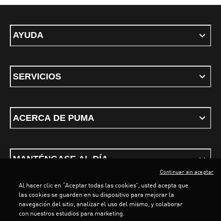
AYUDA
SERVICIOS
ACERCA DE PUMA
MANTÉNGASE AL DÍA
Continuar sin aceptar
Al hacer clic en “Aceptar todas las cookies”, usted acepta que
las cookies se guarden en su dispositivo para mejorar la
navegación del sitio, analizar el uso del mismo, y colaborar
con nuestros estudios para marketing.
Términos y Condiciones
Política de privacidad
Configurar cookies