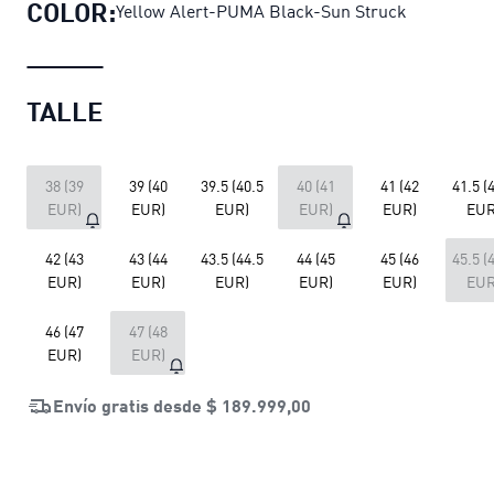
COLOR:
Yellow Alert-PUMA Black-Sun Struck
TALLE
38 (39
39 (40
39.5 (40.5
40 (41
41 (42
41.5 (
EUR)
EUR)
EUR)
EUR)
EUR)
EUR
42 (43
43 (44
43.5 (44.5
44 (45
45 (46
45.5 (
EUR)
EUR)
EUR)
EUR)
EUR)
EUR
46 (47
47 (48
EUR)
EUR)
Envío gratis desde
$ 189.999,00