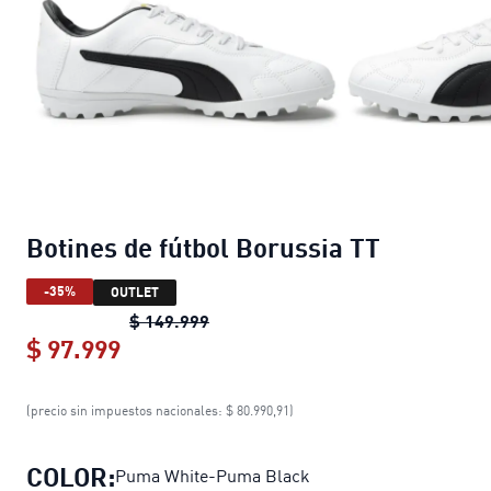
Botines de fútbol Borussia TT
-35%
OUTLET
Botines de fútbol Borussia TT
origi
$ 149.999
$ 97.999
Botines de fútbol Borussia TT
current
(precio sin impuestos nacionales: $ 80.990,91)
COLOR:
Puma White-Puma Black